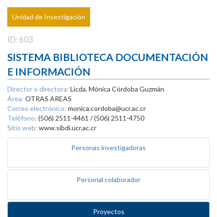
Unidad de Investigación
ID: 603
SISTEMA BIBLIOTECA DOCUMENTACIÓN
E INFORMACIÓN
Director o directora:
Licda. Mónica Córdoba Guzmán
Área:
OTRAS AREAS
Correo electrónico:
monica.cordoba@ucr.ac.cr
Teléfono:
(506) 2511-4461 / (506) 2511-4750
Sitio web:
www.sibdi.ucr.ac.cr
Personas investigadoras
Personal colaborador
Proyectos