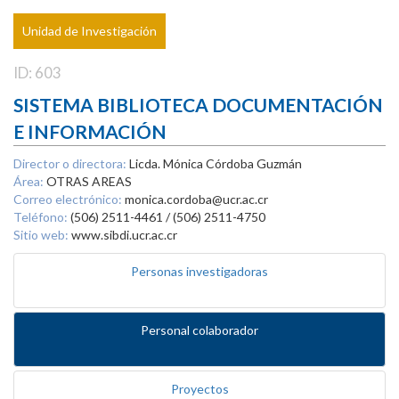
Unidad de Investigación
ID: 603
SISTEMA BIBLIOTECA DOCUMENTACIÓN
E INFORMACIÓN
Director o directora:
Licda. Mónica Córdoba Guzmán
Área:
OTRAS AREAS
Correo electrónico:
monica.cordoba@ucr.ac.cr
Teléfono:
(506) 2511-4461 / (506) 2511-4750
Sitio web:
www.sibdi.ucr.ac.cr
Personas investigadoras
Personal colaborador
Proyectos