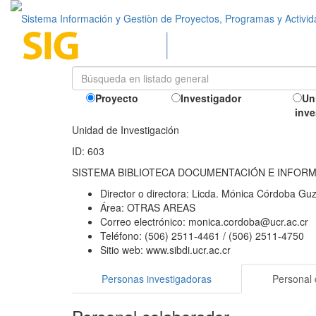
Sistema Información y Gestiòn de Proyectos, Programas y Activi
Proyecto
Investigador
Un
inve
Unidad de Investigación
ID: 603
SISTEMA BIBLIOTECA DOCUMENTACIÓN E INFOR
Director o directora:
Licda. Mónica Córdoba Gu
Área:
OTRAS AREAS
Correo electrónico:
monica.cordoba@ucr.ac.cr
Teléfono:
(506) 2511-4461 / (506) 2511-4750
Sitio web:
www.sibdi.ucr.ac.cr
Personas investigadoras
Personal 