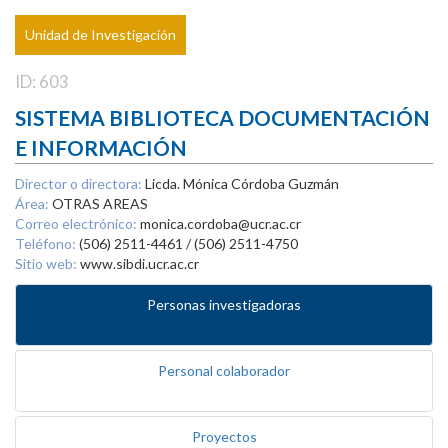
Unidad de Investigación
ID: 603
SISTEMA BIBLIOTECA DOCUMENTACIÓN
E INFORMACIÓN
Director o directora:
Licda. Mónica Córdoba Guzmán
Área:
OTRAS AREAS
Correo electrónico:
monica.cordoba@ucr.ac.cr
Teléfono:
(506) 2511-4461 / (506) 2511-4750
Sitio web:
www.sibdi.ucr.ac.cr
Personas investigadoras
Personal colaborador
Proyectos