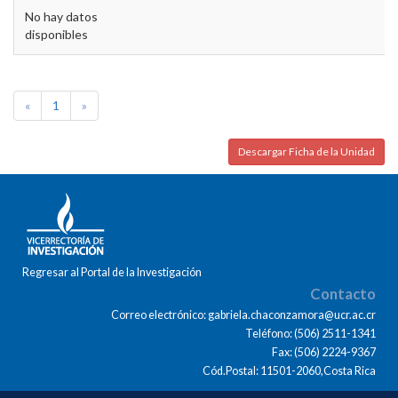
No hay datos
disponibles
«
1
»
Descargar Ficha de la Unidad
Regresar al Portal de la Investigación
Contacto
Correo electrónico: gabriela.chaconzamora@ucr.ac.cr
Teléfono: (506) 2511-1341
Fax: (506) 2224-9367
Cód.Postal: 11501-2060,Costa Rica