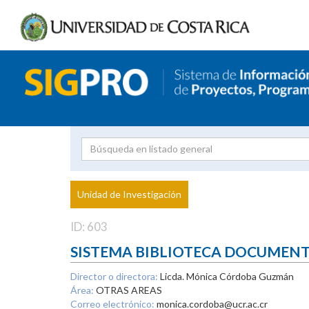
Investigador
Uni
Proyecto
Unidad de Investigación
inves
ID: 603
SISTEMA BIBLIOTECA DOCUMEN
Director o directora:
Licda. Mónica Córdoba Guzmán
Área:
OTRAS AREAS
Correo electrónico:
monica.cordoba@ucr.ac.cr