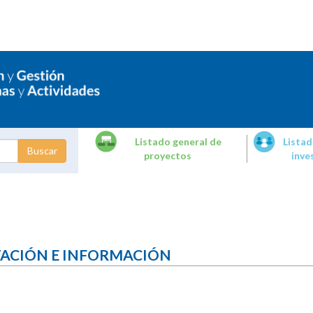
Listado general de
Listad
proyectos
inve
dades de
tigación
TACIÓN E INFORMACIÓN