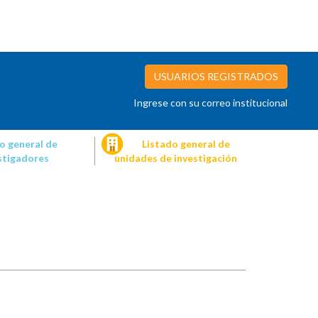
USUARIOS REGISTRADOS
Ingrese con su correo institucional
o general de
Listado general de
stigadores
unidades de investigación