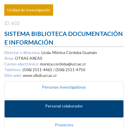
Unidad de Investigación
ID: 603
SISTEMA BIBLIOTECA DOCUMENTACIÓN
E INFORMACIÓN
Director o directora:
Licda. Mónica Córdoba Guzmán
Área:
OTRAS AREAS
Correo electrónico:
monica.cordoba@ucr.ac.cr
Teléfono:
(506) 2511-4461 / (506) 2511-4750
Sitio web:
www.sibdi.ucr.ac.cr
Personas investigadoras
Personal colaborador
Proyectos