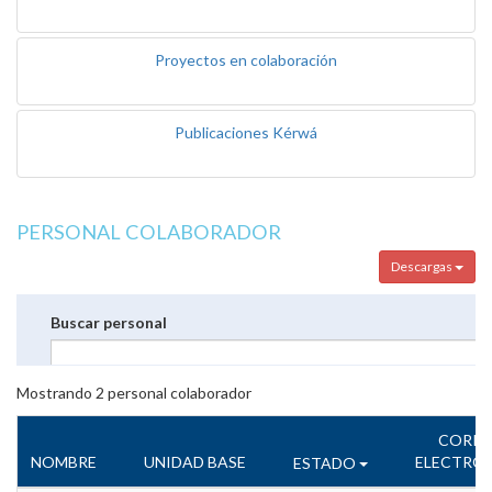
Proyectos en colaboración
Publicaciones Kérwá
PERSONAL COLABORADOR
Descargas
Buscar personal
Mostrando
2
personal colaborador
CORR
NOMBRE
UNIDAD BASE
ELECTRÓ
ESTADO