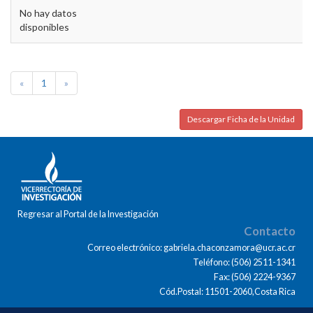
No hay datos
disponibles
«
1
»
Descargar Ficha de la Unidad
Regresar al Portal de la Investigación
Contacto
Correo electrónico: gabriela.chaconzamora@ucr.ac.cr
Teléfono: (506) 2511-1341
Fax: (506) 2224-9367
Cód.Postal: 11501-2060,Costa Rica