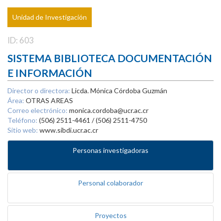
Unidad de Investigación
ID: 603
SISTEMA BIBLIOTECA DOCUMENTACIÓN
E INFORMACIÓN
Director o directora:
Licda. Mónica Córdoba Guzmán
Área:
OTRAS AREAS
Correo electrónico:
monica.cordoba@ucr.ac.cr
Teléfono:
(506) 2511-4461 / (506) 2511-4750
Sitio web:
www.sibdi.ucr.ac.cr
Personas investigadoras
Personal colaborador
Proyectos