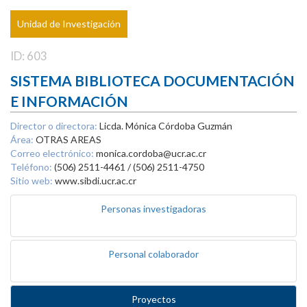
Unidad de Investigación
ID: 603
SISTEMA BIBLIOTECA DOCUMENTACIÓN
E INFORMACIÓN
Director o directora:
Licda. Mónica Córdoba Guzmán
Área:
OTRAS AREAS
Correo electrónico:
monica.cordoba@ucr.ac.cr
Teléfono:
(506) 2511-4461 / (506) 2511-4750
Sitio web:
www.sibdi.ucr.ac.cr
Personas investigadoras
Personal colaborador
Proyectos