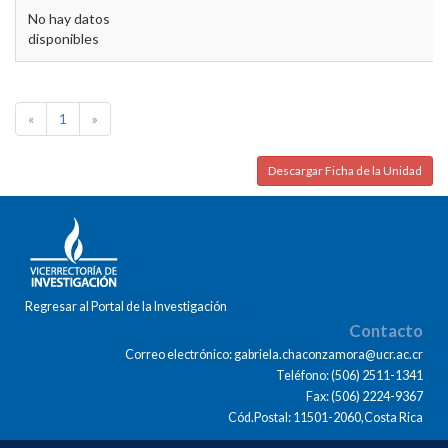
No hay datos
disponibles
«
1
»
Descargar Ficha de la Unidad
Regresar al Portal de la Investigación
Contacto
Correo electrónico: gabriela.chaconzamora@ucr.ac.cr
Teléfono: (506) 2511-1341
Fax: (506) 2224-9367
Cód.Postal: 11501-2060,Costa Rica