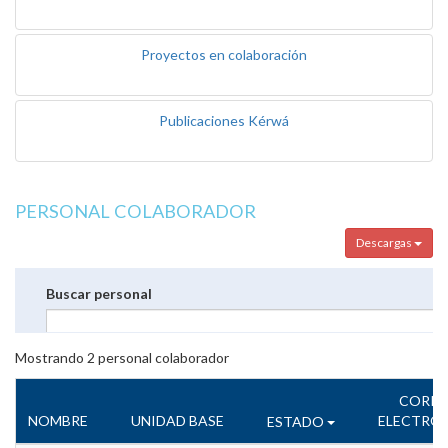
Proyectos en colaboración
Publicaciones Kérwá
PERSONAL COLABORADOR
Descargas
Buscar personal
Mostrando
2
personal colaborador
CORR
NOMBRE
UNIDAD BASE
ELECTRÓ
ESTADO