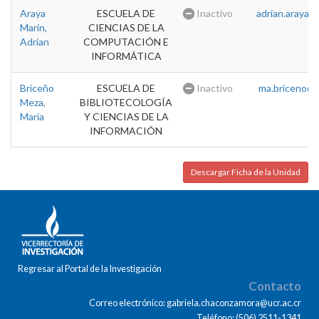
Araya
ESCUELA DE
Inactivo
adrian.araya@u
Marin,
CIENCIAS DE LA
Adrian
COMPUTACIÓN E
INFORMÁTICA
Briceño
ESCUELA DE
Inactivo
ma.briceno@u
Meza,
BIBLIOTECOLOGÍA
Maria
Y CIENCIAS DE LA
INFORMACIÓN
Descargar Ficha de la Unidad
Regresar al Portal de la Investigación
Contacto
Correo electrónico: gabriela.chaconzamora@ucr.ac.cr
Teléfono: (506) 2511-1341