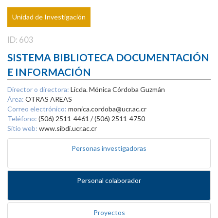
Unidad de Investigación
ID: 603
SISTEMA BIBLIOTECA DOCUMENTACIÓN
E INFORMACIÓN
Director o directora:
Licda. Mónica Córdoba Guzmán
Área:
OTRAS AREAS
Correo electrónico:
monica.cordoba@ucr.ac.cr
Teléfono:
(506) 2511-4461 / (506) 2511-4750
Sitio web:
www.sibdi.ucr.ac.cr
Personas investigadoras
Personal colaborador
Proyectos