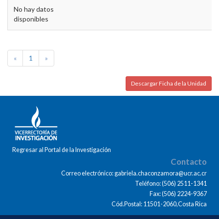
No hay datos
disponibles
«
1
»
Descargar Ficha de la Unidad
Regresar al Portal de la Investigación
Contacto
Correo electrónico: gabriela.chaconzamora@ucr.ac.cr
Teléfono: (506) 2511-1341
Fax: (506) 2224-9367
Cód.Postal: 11501-2060,Costa Rica