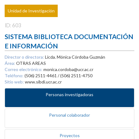
Unidad de Investigación
ID: 603
SISTEMA BIBLIOTECA DOCUMENTACIÓN
E INFORMACIÓN
Director o directora:
Licda. Mónica Córdoba Guzmán
Área:
OTRAS AREAS
Correo electrónico:
monica.cordoba@ucr.ac.cr
Teléfono:
(506) 2511-4461 / (506) 2511-4750
Sitio web:
www.sibdi.ucr.ac.cr
Personas investigadoras
Personal colaborador
Proyectos