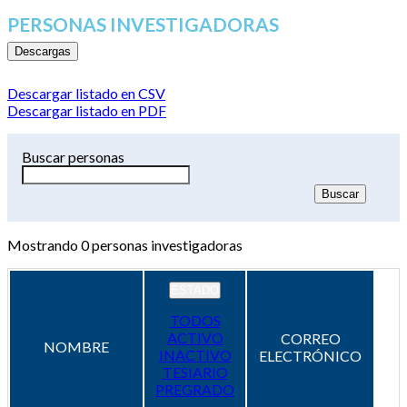
PERSONAS INVESTIGADORAS
Descargas
Descargar listado en CSV
Descargar listado en PDF
Buscar personas
Mostrando
0
personas investigadoras
ESTADO
TODOS
ACTIVO
CORREO
NOMBRE
INACTIVO
ELECTRÓNICO
TESIARIO
PREGRADO