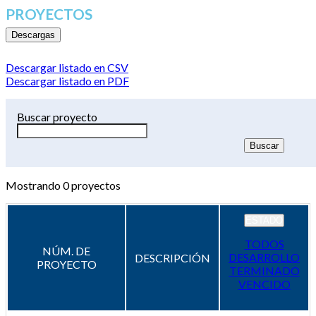
PROYECTOS
Descargas
Descargar listado en CSV
Descargar listado en PDF
Buscar proyecto
Mostrando
0
proyectos
ESTADO
TODOS
NÚM. DE
DESARROLLO
DESCRIPCIÓN
PROYECTO
TERMINADO
VENCIDO