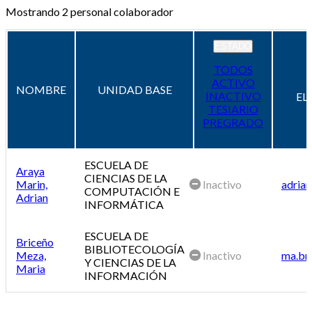
Mostrando
2
personal colaborador
ESTADO
TODOS
ACTIVO
NOMBRE
UNIDAD BASE
INACTIVO
EL
TESIARIO
PREGRADO
ESCUELA DE
Araya
CIENCIAS DE LA
Marin,
Inactivo
adrian
COMPUTACIÓN E
Adrian
INFORMÁTICA
ESCUELA DE
Briceño
BIBLIOTECOLOGÍA
Meza,
Inactivo
ma.br
Y CIENCIAS DE LA
Maria
INFORMACIÓN