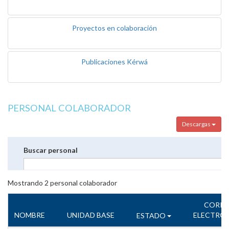
Proyectos en colaboración
Publicaciones Kérwá
PERSONAL COLABORADOR
Descargas
Buscar personal
Mostrando
2
personal colaborador
CORR
NOMBRE
UNIDAD BASE
ELECTRÓ
ESTADO