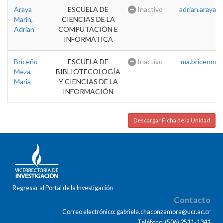
Araya
ESCUELA DE
Inactivo
adrian.araya@u
Marin,
CIENCIAS DE LA
Adrian
COMPUTACIÓN E
INFORMÁTICA
Briceño
ESCUELA DE
Inactivo
ma.briceno@u
Meza,
BIBLIOTECOLOGÍA
Maria
Y CIENCIAS DE LA
INFORMACIÓN
Descargar Ficha de la Unidad
Regresar al Portal de la Investigación
Contacto
Correo electrónico: gabriela.chaconzamora@ucr.ac.cr
Teléfono: (506) 2511-1341