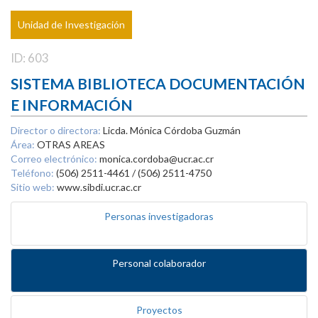
Unidad de Investigación
ID: 603
SISTEMA BIBLIOTECA DOCUMENTACIÓN
E INFORMACIÓN
Director o directora:
Licda. Mónica Córdoba Guzmán
Área:
OTRAS AREAS
Correo electrónico:
monica.cordoba@ucr.ac.cr
Teléfono:
(506) 2511-4461 / (506) 2511-4750
Sitio web:
www.sibdi.ucr.ac.cr
Personas investigadoras
Personal colaborador
Proyectos