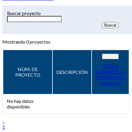
Buscar proyecto
Mostrando
0
proyectos
ESTADO
TODOS
NÚM. DE
DESARROLLO
DESCRIPCIÓN
PROYECTO
TERMINADO
VENCIDO
No hay datos
disponibles
«
1