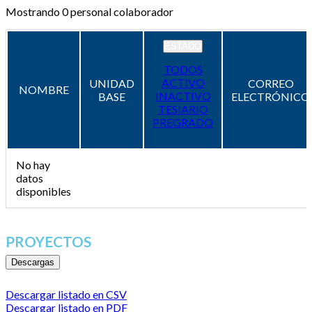
Mostrando
0
personal colaborador
ESTADO
TODOS
ACTIVO
UNIDAD
CORREO
NOMBRE
INACTIVO
BASE
ELECTRÓNICO
TESIARIO
PREGRADO
No hay
datos
disponibles
PROYECTOS
Descargas
Descargar listado en CSV
Descargar listado en PDF