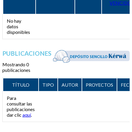
VENCIDO
No hay
datos
disponibles
PUBLICACIONES
Mostrando 0
publicaciones
TÍTULO
TIPO
AUTOR
PROYECTOS
FEC
Para
consultar las
publicaciones
dar clic
aquí
.