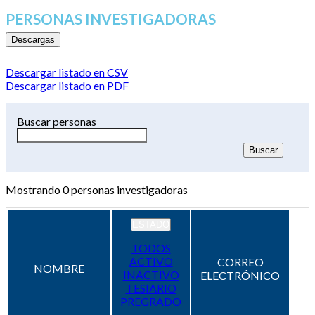
PERSONAS INVESTIGADORAS
Descargas
Descargar listado en CSV
Descargar listado en PDF
Buscar personas
Mostrando
0
personas investigadoras
ESTADO
TODOS
ACTIVO
CORREO
NOMBRE
INACTIVO
ELECTRÓNICO
TESIARIO
PREGRADO