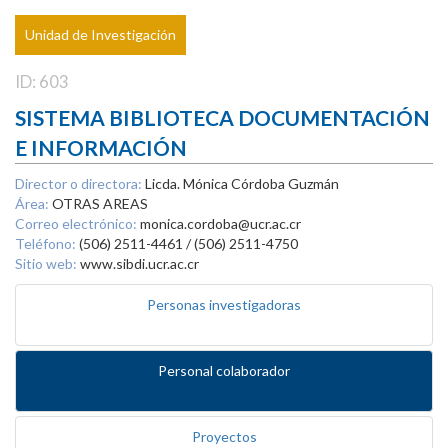
Unidad de Investigación
ID: 603
SISTEMA BIBLIOTECA DOCUMENTACIÓN
E INFORMACIÓN
Director o directora:
Licda. Mónica Córdoba Guzmán
Área:
OTRAS AREAS
Correo electrónico:
monica.cordoba@ucr.ac.cr
Teléfono:
(506) 2511-4461 / (506) 2511-4750
Sitio web:
www.sibdi.ucr.ac.cr
Personas investigadoras
Personal colaborador
Proyectos