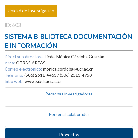
Unidad de Investigación
ID: 603
SISTEMA BIBLIOTECA DOCUMENTACIÓN
E INFORMACIÓN
Director o directora:
Licda. Mónica Córdoba Guzmán
Área:
OTRAS AREAS
Correo electrónico:
monica.cordoba@ucr.ac.cr
Teléfono:
(506) 2511-4461 / (506) 2511-4750
Sitio web:
www.sibdi.ucr.ac.cr
Personas investigadoras
Personal colaborador
Proyectos