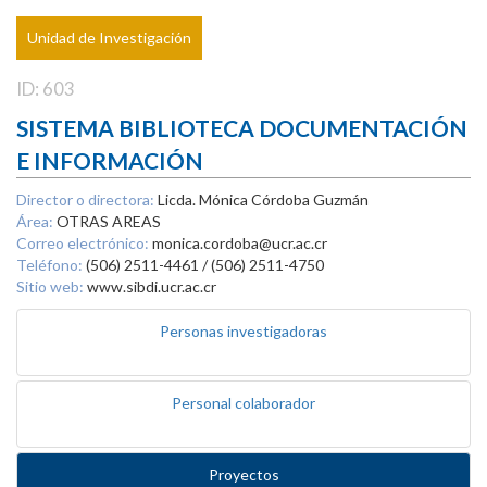
Unidad de Investigación
ID: 603
SISTEMA BIBLIOTECA DOCUMENTACIÓN
E INFORMACIÓN
Director o directora:
Licda. Mónica Córdoba Guzmán
Área:
OTRAS AREAS
Correo electrónico:
monica.cordoba@ucr.ac.cr
Teléfono:
(506) 2511-4461 / (506) 2511-4750
Sitio web:
www.sibdi.ucr.ac.cr
Personas investigadoras
Personal colaborador
Proyectos