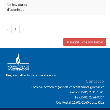
No hay datos
disponibles
«
1
»
Descargar Ficha de la Unidad
Regresar al Portal de la Investigación
Contacto
Correo electrónico: gabriela.chaconzamora@ucr.ac.cr
Teléfono: (506) 2511-1341
Fax: (506) 2224-9367
Cód.Postal: 11501-2060,Costa Rica