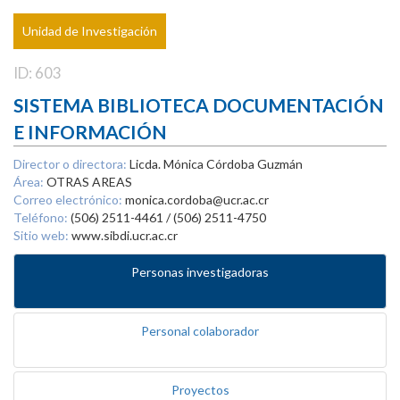
Unidad de Investigación
ID: 603
SISTEMA BIBLIOTECA DOCUMENTACIÓN
E INFORMACIÓN
Director o directora:
Licda. Mónica Córdoba Guzmán
Área:
OTRAS AREAS
Correo electrónico:
monica.cordoba@ucr.ac.cr
Teléfono:
(506) 2511-4461 / (506) 2511-4750
Sitio web:
www.sibdi.ucr.ac.cr
Personas investigadoras
Personal colaborador
Proyectos