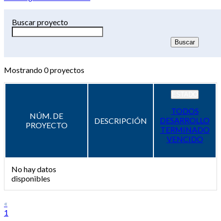
Buscar proyecto
Mostrando
0
proyectos
ESTADO
TODOS
NÚM. DE
DESARROLLO
DESCRIPCIÓN
PROYECTO
TERMINADO
VENCIDO
No hay datos
disponibles
«
1