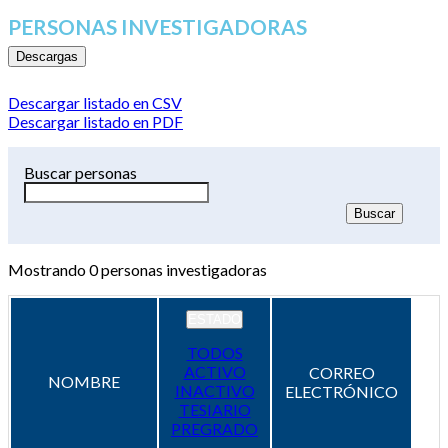
PERSONAS INVESTIGADORAS
Descargas
Descargar listado en CSV
Descargar listado en PDF
Buscar personas
Mostrando
0
personas investigadoras
ESTADO
TODOS
ACTIVO
CORREO
NOMBRE
INACTIVO
ELECTRÓNICO
TESIARIO
PREGRADO