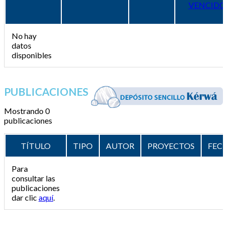
VENCIDO
No hay
datos
disponibles
PUBLICACIONES
Mostrando 0
publicaciones
TÍTULO
TIPO
AUTOR
PROYECTOS
FEC
Para
consultar las
publicaciones
dar clic
aquí
.