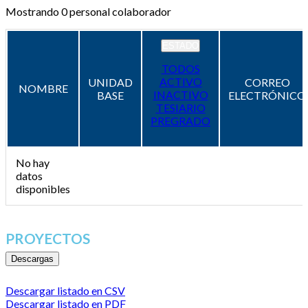
Mostrando
0
personal colaborador
ESTADO
TODOS
ACTIVO
UNIDAD
CORREO
NOMBRE
INACTIVO
BASE
ELECTRÓNICO
TESIARIO
PREGRADO
No hay
datos
disponibles
PROYECTOS
Descargas
Descargar listado en CSV
Descargar listado en PDF