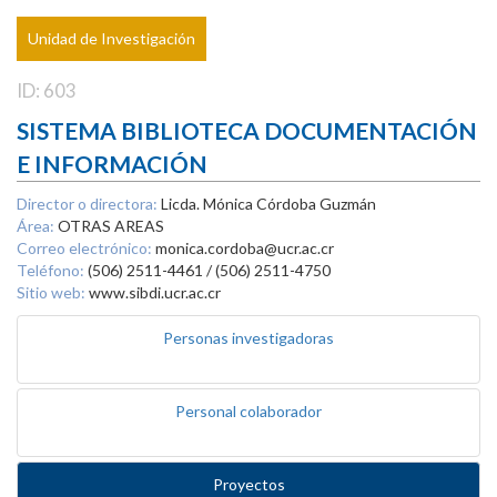
Unidad de Investigación
ID: 603
SISTEMA BIBLIOTECA DOCUMENTACIÓN
E INFORMACIÓN
Director o directora:
Licda. Mónica Córdoba Guzmán
Área:
OTRAS AREAS
Correo electrónico:
monica.cordoba@ucr.ac.cr
Teléfono:
(506) 2511-4461 / (506) 2511-4750
Sitio web:
www.sibdi.ucr.ac.cr
Personas investigadoras
Personal colaborador
Proyectos