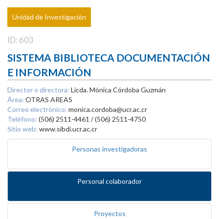
Unidad de Investigación
ID: 603
SISTEMA BIBLIOTECA DOCUMENTACIÓN
E INFORMACIÓN
Director o directora:
Licda. Mónica Córdoba Guzmán
Área:
OTRAS AREAS
Correo electrónico:
monica.cordoba@ucr.ac.cr
Teléfono:
(506) 2511-4461 / (506) 2511-4750
Sitio web:
www.sibdi.ucr.ac.cr
Personas investigadoras
Personal colaborador
Proyectos