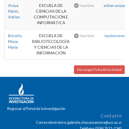
Araya
ESCUELA DE
Inactivo
adrian.araya@u
Marin,
CIENCIAS DE LA
Adrian
COMPUTACIÓN E
INFORMÁTICA
Briceño
ESCUELA DE
Inactivo
ma.briceno@u
Meza,
BIBLIOTECOLOGÍA
Maria
Y CIENCIAS DE LA
INFORMACIÓN
Descargar Ficha de la Unidad
Regresar al Portal de la Investigación
Contacto
Correo electrónico: gabriela.chaconzamora@ucr.ac.cr
Teléfono: (506) 2511-1341