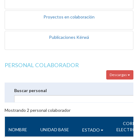
Proyectos en colaboración
Publicaciones Kérwá
PERSONAL COLABORADOR
Descargas
Buscar personal
Mostrando
2
personal colaborador
CORR
NOMBRE
UNIDAD BASE
ELECTRÓ
ESTADO