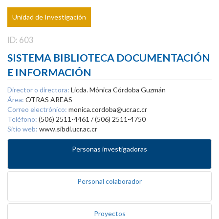
Unidad de Investigación
ID: 603
SISTEMA BIBLIOTECA DOCUMENTACIÓN
E INFORMACIÓN
Director o directora:
Licda. Mónica Córdoba Guzmán
Área:
OTRAS AREAS
Correo electrónico:
monica.cordoba@ucr.ac.cr
Teléfono:
(506) 2511-4461 / (506) 2511-4750
Sitio web:
www.sibdi.ucr.ac.cr
Personas investigadoras
Personal colaborador
Proyectos