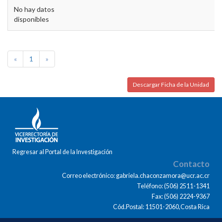
No hay datos
disponibles
«
1
»
Descargar Ficha de la Unidad
Regresar al Portal de la Investigación
Contacto
Correo electrónico: gabriela.chaconzamora@ucr.ac.cr
Teléfono: (506) 2511-1341
Fax: (506) 2224-9367
Cód.Postal: 11501-2060,Costa Rica