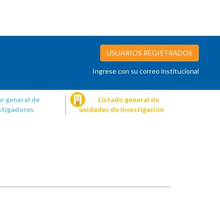
USUARIOS REGISTRADOS
Ingrese con su correo institucional
o general de
Listado general de
stigadores
unidades de investigación