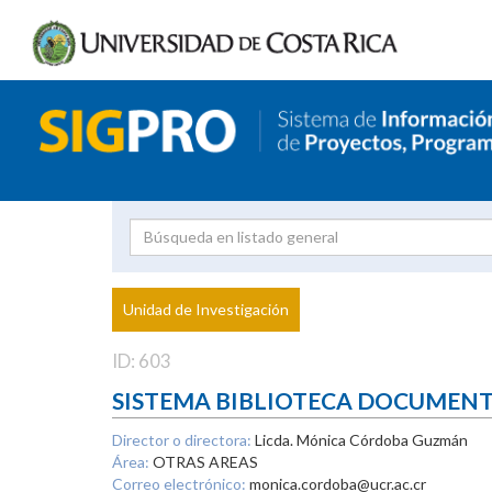
Investigador
Uni
Proyecto
Unidad de Investigación
inves
ID: 603
SISTEMA BIBLIOTECA DOCUMEN
Director o directora:
Licda. Mónica Córdoba Guzmán
Área:
OTRAS AREAS
Correo electrónico:
monica.cordoba@ucr.ac.cr