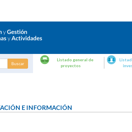
Listado general de
Listad
proyectos
inve
dades de
tigación
TACIÓN E INFORMACIÓN