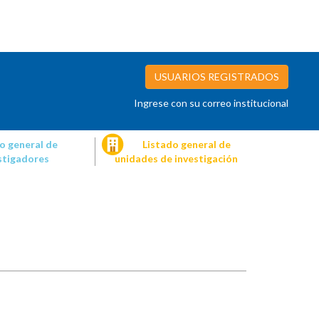
USUARIOS REGISTRADOS
Ingrese con su correo institucional
o general de
Listado general de
stigadores
unidades de investigación