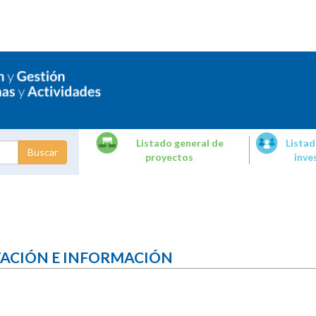
Listado general de
Listad
proyectos
inve
dades de
tigación
TACIÓN E INFORMACIÓN