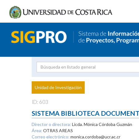
Investigador
Uni
Proyecto
Unidad de Investigación
inves
ID: 603
SISTEMA BIBLIOTECA DOCUMEN
Director o directora:
Licda. Mónica Córdoba Guzmán
Área:
OTRAS AREAS
Correo electrónico:
monica.cordoba@ucr.ac.cr