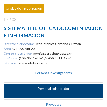
Unidad de Investigación
ID: 603
SISTEMA BIBLIOTECA DOCUMENTACIÓN
E INFORMACIÓN
Director o directora:
Licda. Mónica Córdoba Guzmán
Área:
OTRAS AREAS
Correo electrónico:
monica.cordoba@ucr.ac.cr
Teléfono:
(506) 2511-4461 / (506) 2511-4750
Sitio web:
www.sibdi.ucr.ac.cr
Personas investigadoras
Personal colaborador
Proyectos