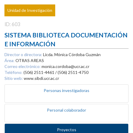
Unidad de Investigación
ID: 603
SISTEMA BIBLIOTECA DOCUMENTACIÓN
E INFORMACIÓN
Director o directora:
Licda. Mónica Córdoba Guzmán
Área:
OTRAS AREAS
Correo electrónico:
monica.cordoba@ucr.ac.cr
Teléfono:
(506) 2511-4461 / (506) 2511-4750
Sitio web:
www.sibdi.ucr.ac.cr
Personas investigadoras
Personal colaborador
Proyectos