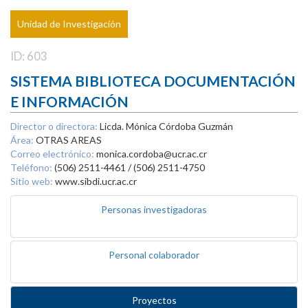
Unidad de Investigación
ID: 603
SISTEMA BIBLIOTECA DOCUMENTACIÓN
E INFORMACIÓN
Director o directora:
Licda. Mónica Córdoba Guzmán
Área:
OTRAS AREAS
Correo electrónico:
monica.cordoba@ucr.ac.cr
Teléfono:
(506) 2511-4461 / (506) 2511-4750
Sitio web:
www.sibdi.ucr.ac.cr
Personas investigadoras
Personal colaborador
Proyectos