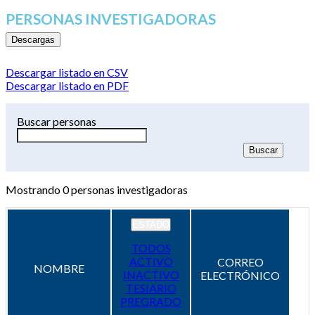
PERSONAS INVESTIGADORAS
Descargas
Descargar listado en CSV
Descargar listado en PDF
Buscar personas
Mostrando
0
personas investigadoras
ESTADO
TODOS
ACTIVO
CORREO
NOMBRE
INACTIVO
ELECTRÓNICO
TESIARIO
PREGRADO