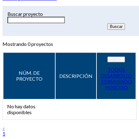
Buscar proyecto
Mostrando
0
proyectos
ESTADO
TODOS
NÚM. DE
DESARROLLO
DESCRIPCIÓN
PROYECTO
TERMINADO
VENCIDO
No hay datos
disponibles
«
1