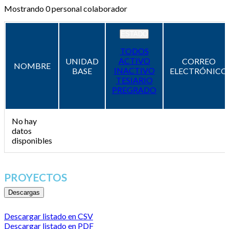
Mostrando
0
personal colaborador
ESTADO
TODOS
ACTIVO
UNIDAD
CORREO
NOMBRE
INACTIVO
BASE
ELECTRÓNICO
TESIARIO
PREGRADO
No hay
datos
disponibles
PROYECTOS
Descargas
Descargar listado en CSV
Descargar listado en PDF