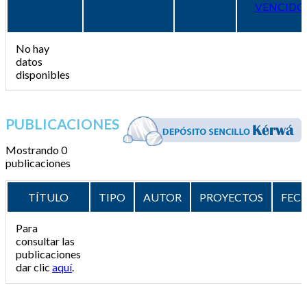
VENCIDO
No hay
datos
disponibles
PUBLICACIONES
Mostrando 0
publicaciones
TÍTULO
TIPO
AUTOR
PROYECTOS
FEC
Para
consultar las
publicaciones
dar clic
aquí
.