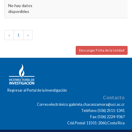
No hay datos
disponibles
«
1
»
Descargar Ficha de la Unidad
Regresar al Portal de la Investigación
Contacto
Correo electrónico: gabriela.chaconzamora@ucr.ac.cr
Teléfono: (506) 2511-1341
Fax: (506) 2224-9367
Cód.Postal: 11501-2060,Costa Rica