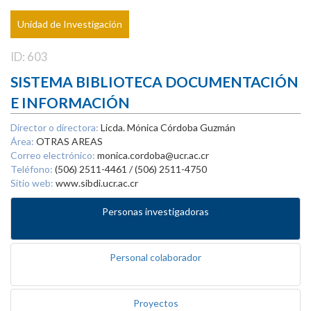
Unidad de Investigación
ID: 603
SISTEMA BIBLIOTECA DOCUMENTACIÓN
E INFORMACIÓN
Director o directora:
Licda. Mónica Córdoba Guzmán
Área:
OTRAS AREAS
Correo electrónico:
monica.cordoba@ucr.ac.cr
Teléfono:
(506) 2511-4461 / (506) 2511-4750
Sitio web:
www.sibdi.ucr.ac.cr
Personas investigadoras
Personal colaborador
Proyectos