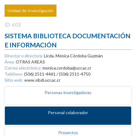
Unidad de Investigación
ID: 603
SISTEMA BIBLIOTECA DOCUMENTACIÓN
E INFORMACIÓN
Director o directora:
Licda. Mónica Córdoba Guzmán
Área:
OTRAS AREAS
Correo electrónico:
monica.cordoba@ucr.ac.cr
Teléfono:
(506) 2511-4461 / (506) 2511-4750
Sitio web:
www.sibdi.ucr.ac.cr
Personas investigadoras
Personal colaborador
Proyectos