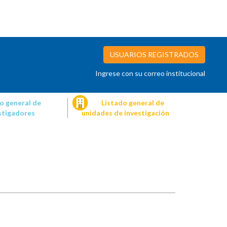
USUARIOS REGISTRADOS
Ingrese con su correo institucional
o general de
Listado general de
stigadores
unidades de investigación