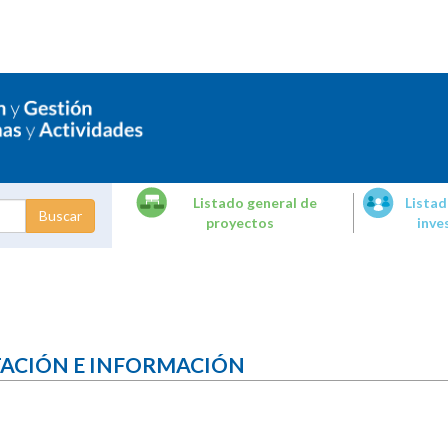
Listado general de
Listad
proyectos
inve
dades de
tigación
TACIÓN E INFORMACIÓN