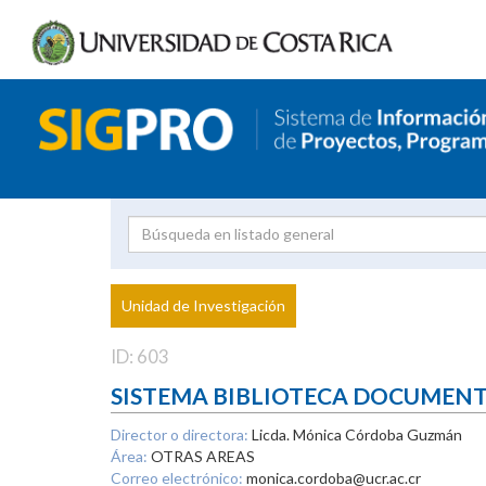
Investigador
Uni
Proyecto
Unidad de Investigación
inves
ID: 603
SISTEMA BIBLIOTECA DOCUMEN
Director o directora:
Licda. Mónica Córdoba Guzmán
Área:
OTRAS AREAS
Correo electrónico:
monica.cordoba@ucr.ac.cr