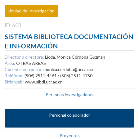
Unidad de Investigación
ID: 603
SISTEMA BIBLIOTECA DOCUMENTACIÓN
E INFORMACIÓN
Director o directora:
Licda. Mónica Córdoba Guzmán
Área:
OTRAS AREAS
Correo electrónico:
monica.cordoba@ucr.ac.cr
Teléfono:
(506) 2511-4461 / (506) 2511-4750
Sitio web:
www.sibdi.ucr.ac.cr
Personas investigadoras
Personal colaborador
Proyectos