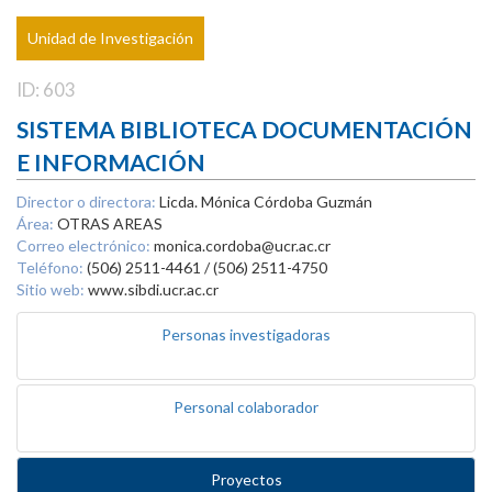
Unidad de Investigación
ID: 603
SISTEMA BIBLIOTECA DOCUMENTACIÓN
E INFORMACIÓN
Director o directora:
Licda. Mónica Córdoba Guzmán
Área:
OTRAS AREAS
Correo electrónico:
monica.cordoba@ucr.ac.cr
Teléfono:
(506) 2511-4461 / (506) 2511-4750
Sitio web:
www.sibdi.ucr.ac.cr
Personas investigadoras
Personal colaborador
Proyectos