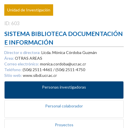
Unidad de Investigación
ID: 603
SISTEMA BIBLIOTECA DOCUMENTACIÓN
E INFORMACIÓN
Director o directora:
Licda. Mónica Córdoba Guzmán
Área:
OTRAS AREAS
Correo electrónico:
monica.cordoba@ucr.ac.cr
Teléfono:
(506) 2511-4461 / (506) 2511-4750
Sitio web:
www.sibdi.ucr.ac.cr
Personas investigadoras
Personal colaborador
Proyectos