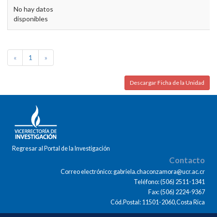
No hay datos
disponibles
«
1
»
Descargar Ficha de la Unidad
Regresar al Portal de la Investigación
Contacto
Correo electrónico: gabriela.chaconzamora@ucr.ac.cr
Teléfono: (506) 2511-1341
Fax: (506) 2224-9367
Cód.Postal: 11501-2060,Costa Rica