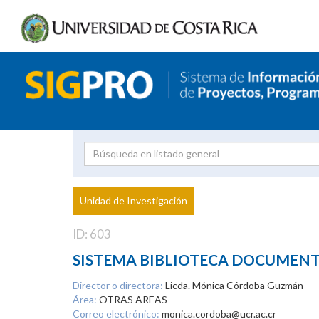
Investigador
Uni
Proyecto
Unidad de Investigación
inves
ID: 603
SISTEMA BIBLIOTECA DOCUMEN
Director o directora:
Licda. Mónica Córdoba Guzmán
Área:
OTRAS AREAS
Correo electrónico:
monica.cordoba@ucr.ac.cr