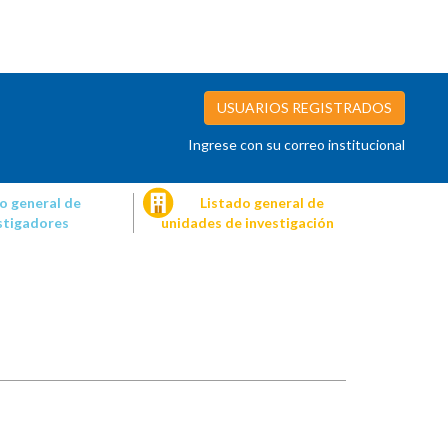
USUARIOS REGISTRADOS
Ingrese con su correo institucional
o general de
Listado general de
stigadores
unidades de investigación