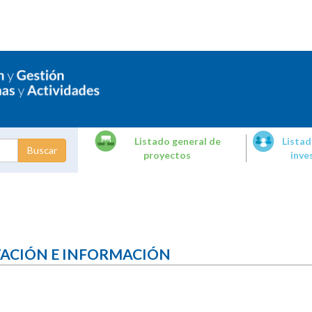
Listado general de
Listad
proyectos
inve
dades de
tigación
TACIÓN E INFORMACIÓN