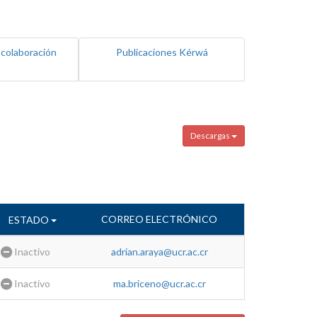
 colaboración
Publicaciones Kérwá
Descargas
CORREO ELECTRÓNICO
ESTADO
Inactivo
adrian.araya@ucr.ac.cr
Inactivo
ma.briceno@ucr.ac.cr