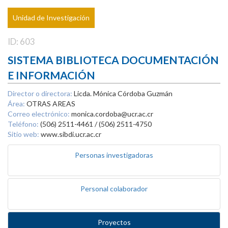
Unidad de Investigación
ID: 603
SISTEMA BIBLIOTECA DOCUMENTACIÓN
E INFORMACIÓN
Director o directora:
Licda. Mónica Córdoba Guzmán
Área:
OTRAS AREAS
Correo electrónico:
monica.cordoba@ucr.ac.cr
Teléfono:
(506) 2511-4461 / (506) 2511-4750
Sitio web:
www.sibdi.ucr.ac.cr
Personas investigadoras
Personal colaborador
Proyectos