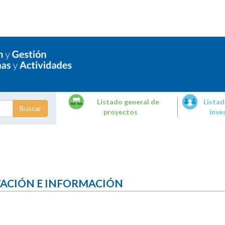
Listado general de
Listad
proyectos
inve
dades de
tigación
TACIÓN E INFORMACIÓN