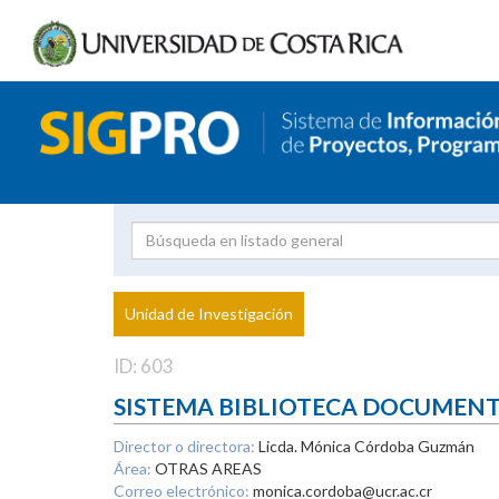
Investigador
Uni
Proyecto
Unidad de Investigación
inves
ID: 603
SISTEMA BIBLIOTECA DOCUMEN
Director o directora:
Licda. Mónica Córdoba Guzmán
Área:
OTRAS AREAS
Correo electrónico:
monica.cordoba@ucr.ac.cr