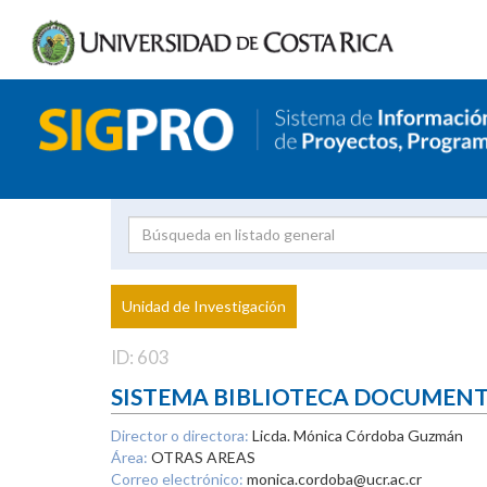
Investigador
Uni
Proyecto
Unidad de Investigación
inves
ID: 603
SISTEMA BIBLIOTECA DOCUMEN
Director o directora:
Licda. Mónica Córdoba Guzmán
Área:
OTRAS AREAS
Correo electrónico:
monica.cordoba@ucr.ac.cr