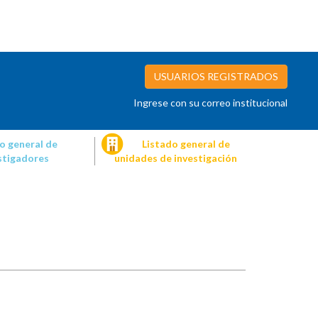
USUARIOS REGISTRADOS
Ingrese con su correo institucional
o general de
Listado general de
stigadores
unidades de investigación