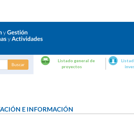
Listado general de
Listad
proyectos
inve
dades de
tigación
TACIÓN E INFORMACIÓN