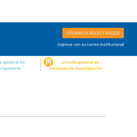
USUARIOS REGISTRADOS
Ingrese con su correo institucional
o general de
Listado general de
stigadores
unidades de investigación