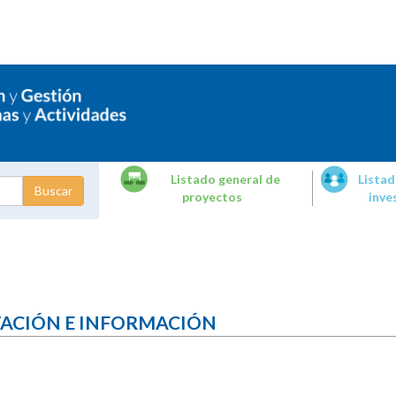
Listado general de
Listad
proyectos
inve
dades de
tigación
TACIÓN E INFORMACIÓN