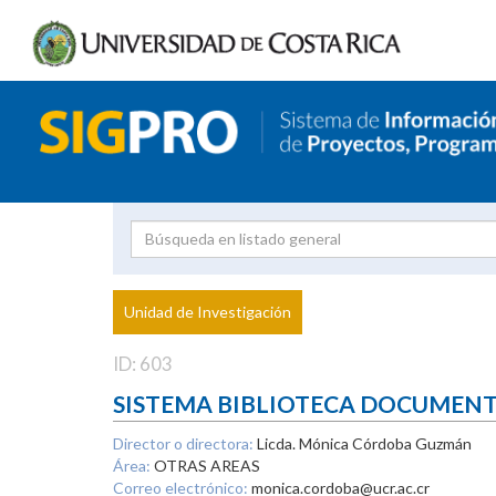
Investigador
Uni
Proyecto
Unidad de Investigación
inves
ID: 603
SISTEMA BIBLIOTECA DOCUMEN
Director o directora:
Licda. Mónica Córdoba Guzmán
Área:
OTRAS AREAS
Correo electrónico:
monica.cordoba@ucr.ac.cr