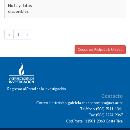
No hay datos
disponibles
«
1
»
Descargar Ficha de la Unidad
Regresar al Portal de la Investigación
Contacto
Correo electrónico: gabriela.chaconzamora@ucr.ac.cr
Teléfono: (506) 2511-1341
Fax: (506) 2224-9367
Cód.Postal: 11501-2060,Costa Rica