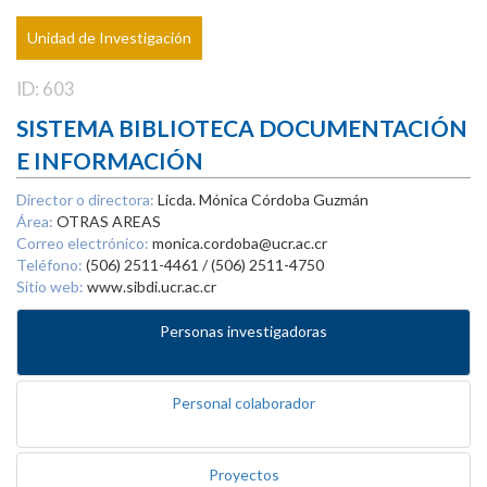
Unidad de Investigación
ID: 603
SISTEMA BIBLIOTECA DOCUMENTACIÓN
E INFORMACIÓN
Director o directora:
Licda. Mónica Córdoba Guzmán
Área:
OTRAS AREAS
Correo electrónico:
monica.cordoba@ucr.ac.cr
Teléfono:
(506) 2511-4461 / (506) 2511-4750
Sitio web:
www.sibdi.ucr.ac.cr
Personas investigadoras
Personal colaborador
Proyectos