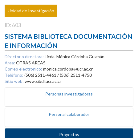
Unidad de Investigación
ID: 603
SISTEMA BIBLIOTECA DOCUMENTACIÓN
E INFORMACIÓN
Director o directora:
Licda. Mónica Córdoba Guzmán
Área:
OTRAS AREAS
Correo electrónico:
monica.cordoba@ucr.ac.cr
Teléfono:
(506) 2511-4461 / (506) 2511-4750
Sitio web:
www.sibdi.ucr.ac.cr
Personas investigadoras
Personal colaborador
Proyectos