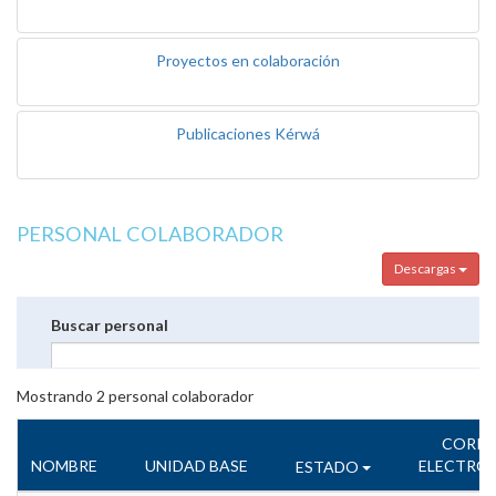
Proyectos en colaboración
Publicaciones Kérwá
PERSONAL COLABORADOR
Descargas
Buscar personal
Mostrando
2
personal colaborador
CORR
NOMBRE
UNIDAD BASE
ELECTRÓ
ESTADO