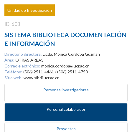
Unidad de Investigación
ID: 603
SISTEMA BIBLIOTECA DOCUMENTACIÓN
E INFORMACIÓN
Director o directora:
Licda. Mónica Córdoba Guzmán
Área:
OTRAS AREAS
Correo electrónico:
monica.cordoba@ucr.ac.cr
Teléfono:
(506) 2511-4461 / (506) 2511-4750
Sitio web:
www.sibdi.ucr.ac.cr
Personas investigadoras
Personal colaborador
Proyectos