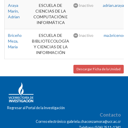
Araya
ESCUELA DE
Inactivo
adrian.araya@u
Marin,
CIENCIAS DE LA
Adrian
COMPUTACIÓN E
INFORMÁTICA
Briceño
ESCUELA DE
Inactivo
ma.briceno@u
Meza,
BIBLIOTECOLOGÍA
Maria
Y CIENCIAS DE LA
INFORMACIÓN
Descargar Ficha de la Unidad
Regresar al Portal de la Investigación
Contacto
Correo electrónico: gabriela.chaconzamora@ucr.ac.cr
Teléfono: (506) 2511-1341