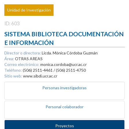
Unidad de Investigación
ID: 603
SISTEMA BIBLIOTECA DOCUMENTACIÓN
E INFORMACIÓN
Director o directora:
Licda. Mónica Córdoba Guzmán
Área:
OTRAS AREAS
Correo electrónico:
monica.cordoba@ucr.ac.cr
Teléfono:
(506) 2511-4461 / (506) 2511-4750
Sitio web:
www.sibdi.ucr.ac.cr
Personas investigadoras
Personal colaborador
Proyectos