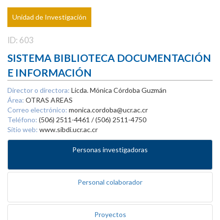
Unidad de Investigación
ID: 603
SISTEMA BIBLIOTECA DOCUMENTACIÓN
E INFORMACIÓN
Director o directora:
Licda. Mónica Córdoba Guzmán
Área:
OTRAS AREAS
Correo electrónico:
monica.cordoba@ucr.ac.cr
Teléfono:
(506) 2511-4461 / (506) 2511-4750
Sitio web:
www.sibdi.ucr.ac.cr
Personas investigadoras
Personal colaborador
Proyectos