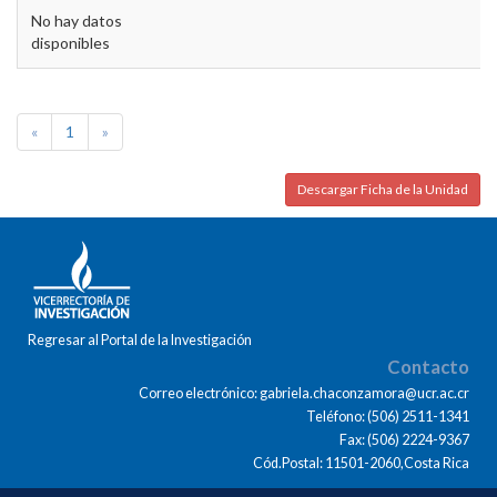
No hay datos
disponibles
«
1
»
Descargar Ficha de la Unidad
Regresar al Portal de la Investigación
Contacto
Correo electrónico: gabriela.chaconzamora@ucr.ac.cr
Teléfono: (506) 2511-1341
Fax: (506) 2224-9367
Cód.Postal: 11501-2060,Costa Rica