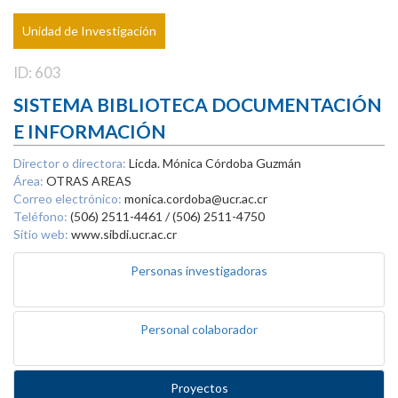
Unidad de Investigación
ID: 603
SISTEMA BIBLIOTECA DOCUMENTACIÓN
E INFORMACIÓN
Director o directora:
Licda. Mónica Córdoba Guzmán
Área:
OTRAS AREAS
Correo electrónico:
monica.cordoba@ucr.ac.cr
Teléfono:
(506) 2511-4461 / (506) 2511-4750
Sitio web:
www.sibdi.ucr.ac.cr
Personas investigadoras
Personal colaborador
Proyectos