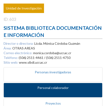
Unidad de Investigación
ID: 603
SISTEMA BIBLIOTECA DOCUMENTACIÓN
E INFORMACIÓN
Director o directora:
Licda. Mónica Córdoba Guzmán
Área:
OTRAS AREAS
Correo electrónico:
monica.cordoba@ucr.ac.cr
Teléfono:
(506) 2511-4461 / (506) 2511-4750
Sitio web:
www.sibdi.ucr.ac.cr
Personas investigadoras
Personal colaborador
Proyectos