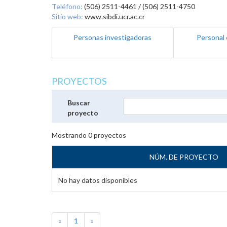
Teléfono:
(506) 2511-4461 / (506) 2511-4750
Sitio web:
www.sibdi.ucr.ac.cr
Personas investigadoras
Personal 
PROYECTOS
Buscar
proyecto
Mostrando
0
proyectos
NÚM. DE PROYECTO
No hay datos disponibles
«
1
»