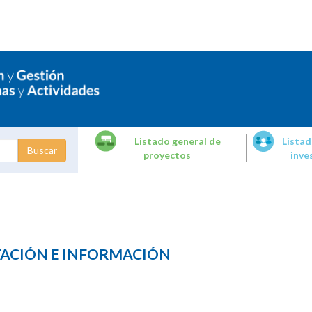
Listado general de
Listad
proyectos
inve
dades de
tigación
TACIÓN E INFORMACIÓN