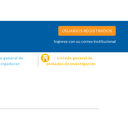
USUARIOS REGISTRADOS
Ingrese con su correo institucional
o general de
Listado general de
stigadores
unidades de investigación