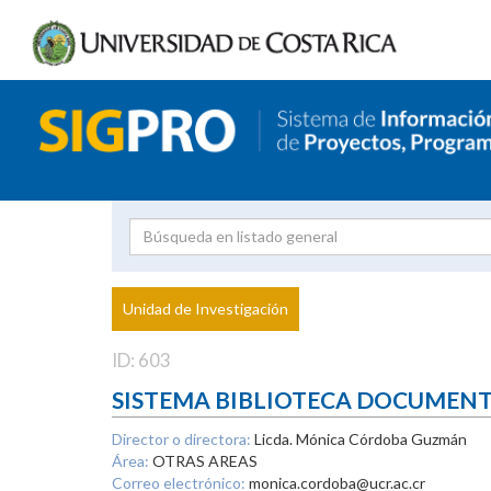
Investigador
Uni
Proyecto
Unidad de Investigación
inves
ID: 603
SISTEMA BIBLIOTECA DOCUMEN
Director o directora:
Licda. Mónica Córdoba Guzmán
Área:
OTRAS AREAS
Correo electrónico:
monica.cordoba@ucr.ac.cr