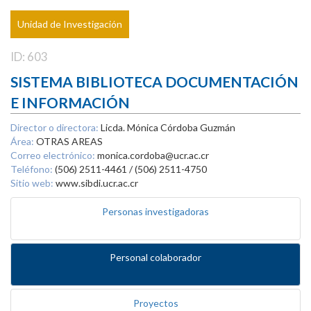
Unidad de Investigación
ID: 603
SISTEMA BIBLIOTECA DOCUMENTACIÓN
E INFORMACIÓN
Director o directora:
Licda. Mónica Córdoba Guzmán
Área:
OTRAS AREAS
Correo electrónico:
monica.cordoba@ucr.ac.cr
Teléfono:
(506) 2511-4461 / (506) 2511-4750
Sitio web:
www.sibdi.ucr.ac.cr
Personas investigadoras
Personal colaborador
Proyectos