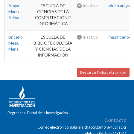
Araya
ESCUELA DE
Inactivo
adrian.araya@u
Marin,
CIENCIAS DE LA
Adrian
COMPUTACIÓN E
INFORMÁTICA
Briceño
ESCUELA DE
Inactivo
ma.briceno@u
Meza,
BIBLIOTECOLOGÍA
Maria
Y CIENCIAS DE LA
INFORMACIÓN
Descargar Ficha de la Unidad
Regresar al Portal de la Investigación
Contacto
Correo electrónico: gabriela.chaconzamora@ucr.ac.cr
Teléfono: (506) 2511-1341