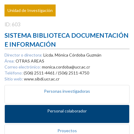
Unidad de Investigación
ID: 603
SISTEMA BIBLIOTECA DOCUMENTACIÓN
E INFORMACIÓN
Director o directora:
Licda. Mónica Córdoba Guzmán
Área:
OTRAS AREAS
Correo electrónico:
monica.cordoba@ucr.ac.cr
Teléfono:
(506) 2511-4461 / (506) 2511-4750
Sitio web:
www.sibdi.ucr.ac.cr
Personas investigadoras
Personal colaborador
Proyectos