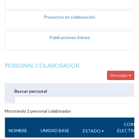
Proyectos en colaboración
Publicaciones Kérwá
PERSONAL COLABORADOR
Descargas
Buscar personal
Mostrando
2
personal colaborador
CORR
NOMBRE
UNIDAD BASE
ELECTRÓ
ESTADO