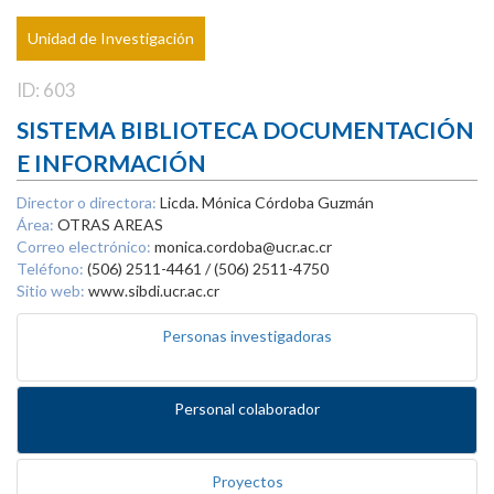
Unidad de Investigación
ID: 603
SISTEMA BIBLIOTECA DOCUMENTACIÓN
E INFORMACIÓN
Director o directora:
Licda. Mónica Córdoba Guzmán
Área:
OTRAS AREAS
Correo electrónico:
monica.cordoba@ucr.ac.cr
Teléfono:
(506) 2511-4461 / (506) 2511-4750
Sitio web:
www.sibdi.ucr.ac.cr
Personas investigadoras
Personal colaborador
Proyectos